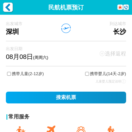
民航机票预订
出发城市
到达城市
深圳
长沙
出发日期
选择返程
08月08日
(周周六)
携带儿童
(2-12岁)
携带婴儿
(14天-2岁)
儿童婴儿预定说明
搜索机票
常用服务