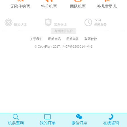
无陪伴购票
特价机票
团队机票
补儿童婴儿
7x24
航协认证
出票保证
保障服务
有保障的低价
关于我们
民航资讯
民航问答
取票付款
© CopyRight 2017, 沪ICP备19030144号-1
机票查询
我的订单
微信订票
在线咨询