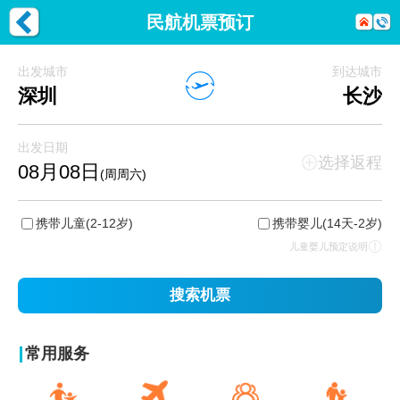
民航机票预订
出发城市
到达城市
深圳
长沙
出发日期
选择返程
08月08日
(周周六)
携带儿童
(2-12岁)
携带婴儿
(14天-2岁)
儿童婴儿预定说明
搜索机票
常用服务