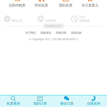
无陪伴购票
特价机票
团队机票
补儿童婴儿
7x24
航协认证
出票保证
保障服务
有保障的低价
关于我们
民航资讯
民航问答
取票付款
© CopyRight 2017, 沪ICP备19030144号-1
机票查询
我的订单
微信订票
在线咨询