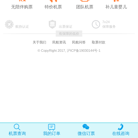
无陪伴购票
特价机票
团队机票
补儿童婴儿
7x24
航协认证
出票保证
保障服务
有保障的低价
关于我们
民航资讯
民航问答
取票付款
© CopyRight 2017, 沪ICP备19030144号-1
机票查询
我的订单
微信订票
在线咨询